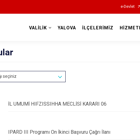
e-Devlet
VALİLİK
YALOVA
İLÇELERİMİZ
HİZMET
Valilikler
ular
ğı seçiniz
İL UMUMİ HIFZISSIHHA MECLİSİ KARARI 06
IPARD III Programı On İkinci Başvuru Çağrı İlanı