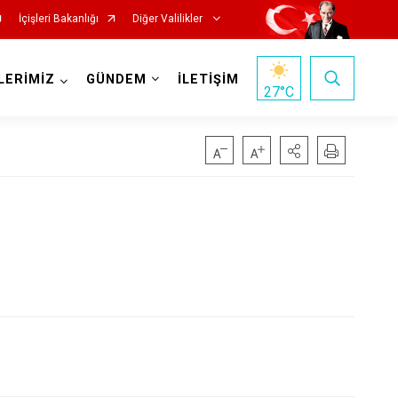
İçişleri Bakanlığı
Diğer Valilikler
LERİMİZ
GÜNDEM
İLETİŞİM
27
°C