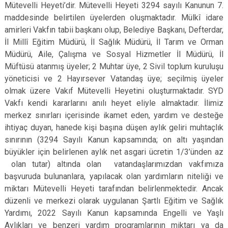
Mütevelli Heyeti’dir. Mütevelli Heyeti 3294 sayılı Kanunun 7.
maddesinde belirtilen üyelerden oluşmaktadır. Mülkî idare
amirleri Vakfın tabii başkanı olup, Belediye Başkanı, Defterdar,
İl Millî Eğitim Müdürü, İl Sağlık Müdürü, İl Tarım ve Orman
Müdürü, Aile, Çalışma ve Sosyal Hizmetler İl Müdürü, İl
Müftüsü atanmış üyeler; 2 Muhtar üye, 2 Sivil toplum kuruluşu
yöneticisi ve 2 Hayırsever Vatandaş üye; seçilmiş üyeler
olmak üzere Vakıf Mütevelli Heyetini oluşturmaktadır. SYD
Vakfı kendi kararlarını anılı heyet eliyle almaktadır. İlimiz
merkez sınırları içerisinde ikamet eden, yardım ve desteğe
ihtiyaç duyan, hanede kişi başına düşen aylık geliri muhtaçlık
sınırının (3294 Sayılı Kanun kapsamında; on altı yaşından
büyükler için belirlenen aylık net asgari ücretin 1/3’ünden az
olan tutar) altında olan vatandaşlarımızdan vakfımıza
başvuruda bulunanlara, yapılacak olan yardımların niteliği ve
miktarı Mütevelli Heyeti tarafından belirlenmektedir. Ancak
düzenli ve merkezi olarak uygulanan Şartlı Eğitim ve Sağlık
Yardımı, 2022 Sayılı Kanun kapsamında Engelli ve Yaşlı
Aylıkları ve benzeri yardım programlarının miktarı ya da