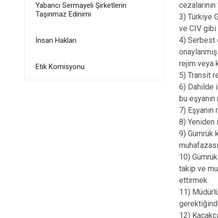
cezalarının
Yabancı Sermayeli Şirketlerin
Taşınmaz Edinimi
3) Türkiye 
ve CIV gibi
4) Serbest 
İnsan Hakları
onaylanmış 
rejim veya 
Etik Komisyonu
5) Transit r
6) Dahilde i
bu eşyanın 
7) Eşyanın 
8) Yeniden 
9) Gümrük k
muhafazası 
10) Gümrükl
takip ve mu
ettirmek.
11) Müdürl
gerektiğinde
12) Kaçakçı