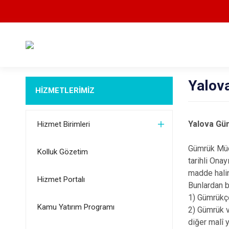
Yalov
HİZMETLERİMİZ
Yalova Gü
Hizmet Birimleri
Gümrük Müdü
Kolluk Gözetim
tarihli Ona
madde halin
Hizmet Portalı
Bunlardan b
1) Gümrükçe
Kamu Yatırım Programı
2) Gümrük v
diğer malî 