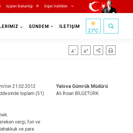
İçişleri Bakanlığı
Diğer Valilikler
LERİMİZ
GÜNDEM
İLETİŞİM
27
°C
mı’nın 21.02.2012
Yalova Gümrük Müdürü
maddesinde toplam (51)
Ali İhsan BİLGETÜRK
mek.
ereken vergi, fon ve
k tahakkuk ve para