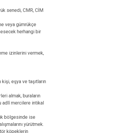
, yük senedi, CMR, CİM
mine veya gümrükçe
 kesecek herhangi bir
leme izinlerini vermek,
kişi, eşya ve taşıtların
eri almak, buraların
dlî mercilere intikal
ük bölgesinde ise
çalışmalarını yürütmek.
tör köpeklerin