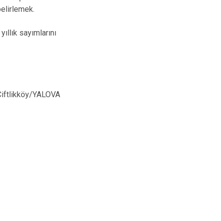
belirlemek.
ıllık sayımlarını
Çiftlikköy/YALOVA