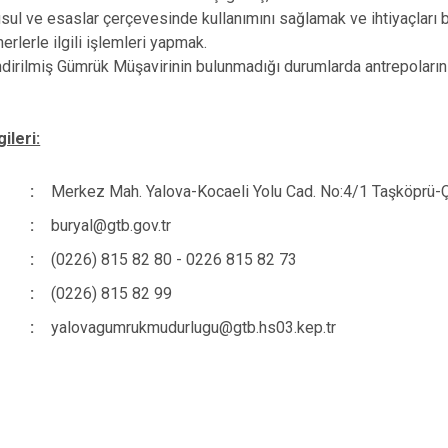
usul ve esaslar çerçevesinde kullanımını sağlamak ve ihtiyaçları 
erlerle ilgili işlemleri yapmak.
ndirilmiş Gümrük Müşavirinin bulunmadığı durumlarda antrepoların y
gileri:
:
Merkez Mah. Yalova-Kocaeli Yolu Cad. No:4/1 Taşköprü-
:
buryal@gtb.gov.tr
:
(0226) 815 82 80 - 0226 815 82 73
:
(0226) 815 82 99
:
yalovagumrukmudurlugu@gtb.hs03.kep.tr