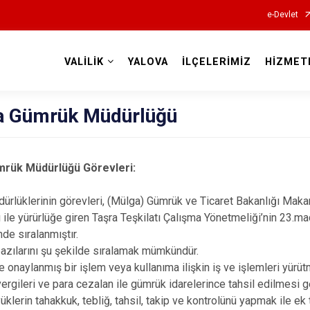
e-Devlet
VALİLİK
YALOVA
İLÇELERİMİZ
HİZMET
Valilikler
a Gümrük Müdürlüğü
mrük Müdürlüğü Görevleri:
rlüklerinin görevleri, (Mülga) Gümrük ve Ticaret Bakanlığı Maka
yı ile yürürlüğe giren Taşra Teşkilatı Çalışma Yönetmeliği’nin 23.
de sıralanmıştır.
azılarını şu şekilde sıralamak mümkündür.
 onaylanmış bir işlem veya kullanıma ilişkin iş ve işlemleri yürüt
ergileri ve para cezalan ile gümrük idarelerince tahsil edilmesi g
yüklerin tahakkuk, tebliğ, tahsil, takip ve kontrolünü yapmak ile e