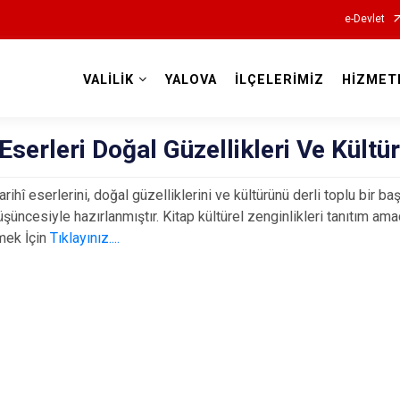
e-Devlet
VALİLİK
YALOVA
İLÇELERİMİZ
HİZMET
Valilikler
 Eserleri Doğal Güzellikleri Ve Kültü
tarihî eserlerini, doğal güzelliklerini ve kültürünü derli toplu bi
şüncesiyle hazırlanmıştır. Kitap kültürel zenginlikleri tanıtım ama
mek İçin
Tıklayınız....