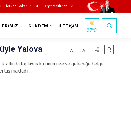
İçişleri Bakanlığı
Diğer Valilikler
LERİMİZ
GÜNDEM
İLETİŞİM
27
°C
rüyle Yalova
r başlık altında toplayarak günümüze ve geleceğe belge
cı taşımaktadır.