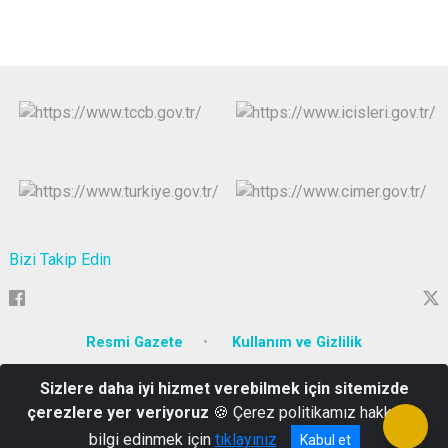
Bizi Takip Edin
Resmi Gazete
Kullanım ve Gizlilik
Sizlere daha iyi hizmet verebilmek için sitemizde
Adnan Menderes Mah. Şehit Ömer Faydalı Cad. No:205 / YALOVA
çerezlere yer veriyoruz
🍪 Çerez politikamız hakkında
0 226 811 50 69
bilgi edinmek için
tıklayınız
Kabul et